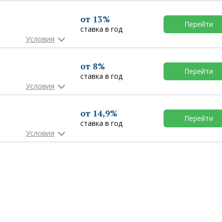
от 13%
Перейти
ставка в год
от 8%
Перейти
ставка в год
от 14,9%
Перейти
ставка в год