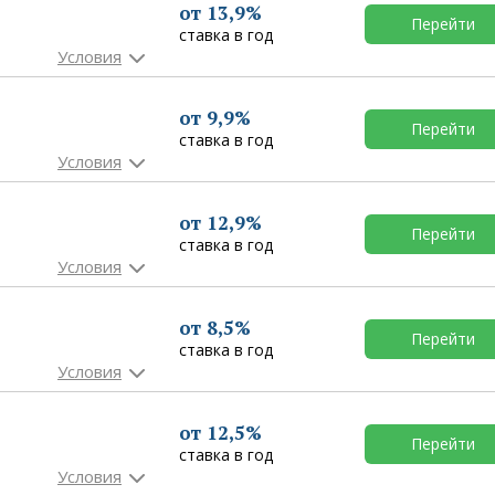
от 13,9%
Перейти
ставка в год
от 9,9%
Перейти
ставка в год
от 12,9%
Перейти
ставка в год
от 8,5%
Перейти
ставка в год
от 12,5%
Перейти
ставка в год