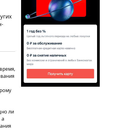
угих
н-
время,
ования
орому
дно ли
 а
вания