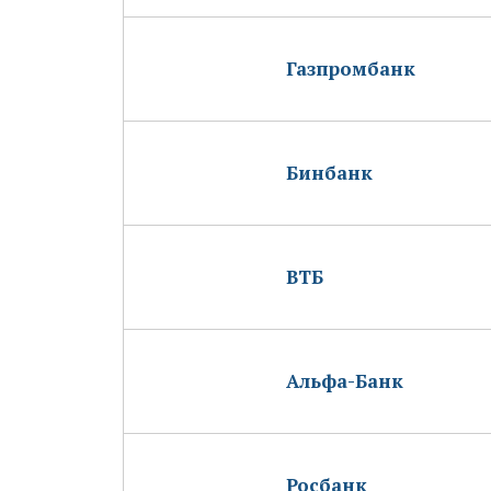
Газпромбанк
Бинбанк
ВТБ
Альфа-Банк
Росбанк