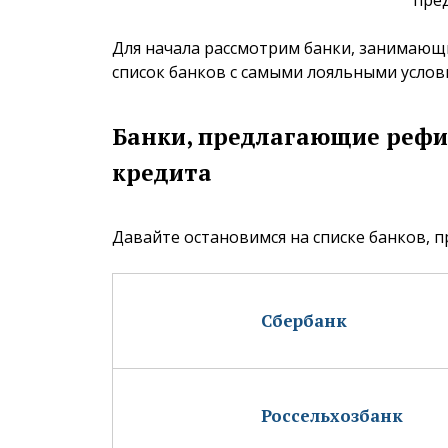
пре
Для начала рассмотрим банки, занимающ
список банков с самыми лояльными услов
Банки, предлагающие рефи
кредита
Давайте остановимся на списке банков, п
Сбербанк
Россельхозбанк