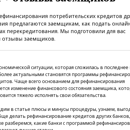
рефинансирования потребительских кредитов др
овия предлагаются заемщикам, как подать онлай
ах перекредитования. Мы подготовили для вас
и отзывы заемщиков.
ономической ситуации, которая сложилась в последнее 
 более актуальными становятся программы рефинансир
дитов. Чаще всего основанием для рефинансирования
яется изменение финансового состояния заемщика, кот
овится тяжело исполнять свои обязательства.
дим в статье плюсы и минусы процедуры, узнаем, выго
бще делать рефинансирование кредитов других банков,
же разберемся, какие банки с программой рефинансиро