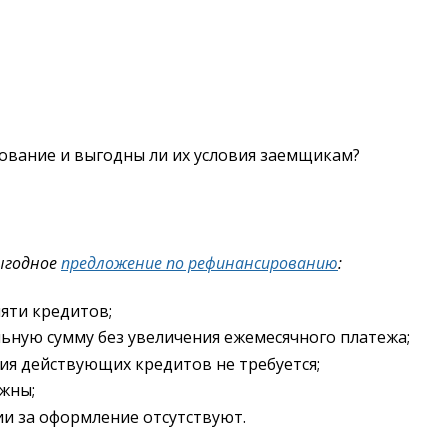
ование и выгодны ли их условия заемщикам?
выгодное
предложение по рефинансированию
:
яти кредитов;
ьную сумму без увеличения ежемесячного платежа;
я действующих кредитов не требуется;
ужны;
и за оформление отсутствуют.