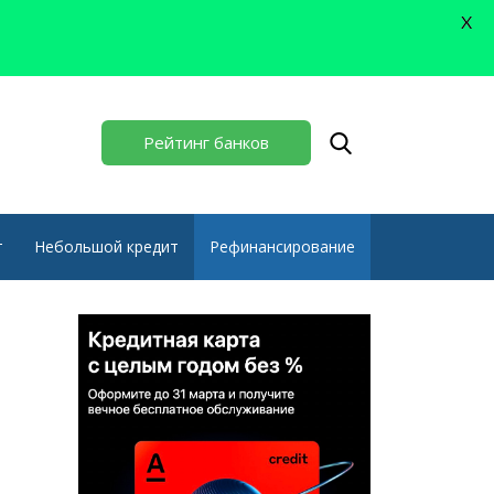
X
Рейтинг банков
т
Небольшой кредит
Рефинансирование
и