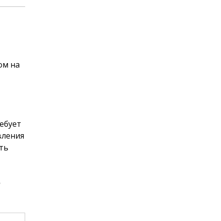
ом на
ребует
вления
ть
о