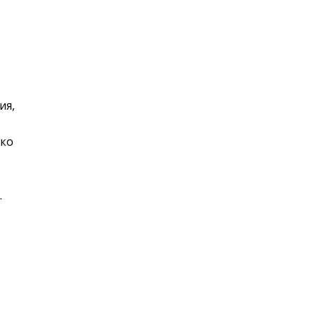
ия,
ько
.