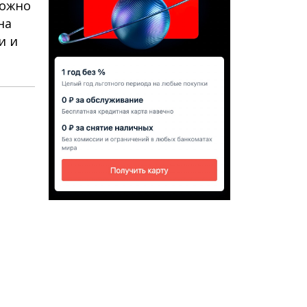
можно
на
и и