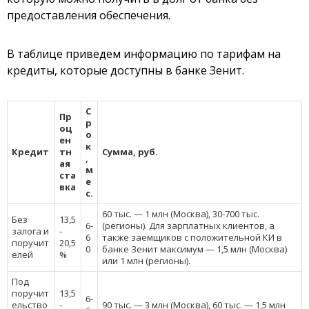
предоставления обеспечения.
В таблице приведем информацию по тарифам на
кредиты, которые доступны в банке Зенит.
С
Пр
р
оц
о
ен
к
Кредит
тн
Сумма, руб.
,
ая
м
ста
е
вка
с.
60 тыс. — 1 млн (Москва), 30-700 тыс.
Без
13,5
6-
(регионы). Для зарплатных клиентов, а
залога и
-
6
также заемщиков с положительной КИ в
поручит
20,5
0
банке Зенит максимум — 1,5 млн (Москва)
елей
%
или 1 млн (регионы).
Под
поручит
13,5
6-
ельство
-
90 тыс. — 3 млн (Москва), 60 тыс. — 1,5 млн