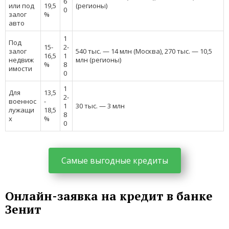
6
или под
19,5
(регионы)
0
залог
%
авто
1
Под
15-
2-
залог
540 тыс. — 14 млн (Москва), 270 тыс. — 10,5
16,5
1
недвиж
млн (регионы)
%
8
имости
0
1
Для
13,5
2-
военнос
-
1
30 тыс. — 3 млн
лужащи
18,5
8
х
%
0
Самые выгодные кредиты
Онлайн-заявка на кредит в банке
Зенит