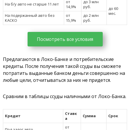
от
до 3 млн
На б/у авто не старше 11 лет
14,9%
руб.
до 60
мес.
На подержанный авто без
от
до 2 млн
КАСКО
15,9%
руб.
Посмотреть все условия
Предлагаются в Локо-Банке и потребительские
кредиты. После получения такой ссуды вы сможете
потратить выданные банком деньги совершенно на
любые цели, отчитываться за них не придется.
Сравним в таблицы ссуды наличными от Локо-Банка.
Ставк
Кредит
Сумма
Срок
а
от
Под залог авто