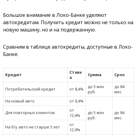
Большое внимание в Локо-Банке уделяют
автокредитам. Получить кредит можно не только на
новую машину, но и на подержанную.
Сравним в таблице автокредиты, доступные в Локо-
Банке.
Ставк
Кредит
Сумма
Срок
а
до 5 млн
до 84
Потребительский кредит
от 8,4%
руб.
мес.
На новый авто
от 6,4%
от
Для повторных клиентов
до 5 млн
до 84
12,4%
руб.
мес.
от
На б/у авто не старше 5 лет
12,9%