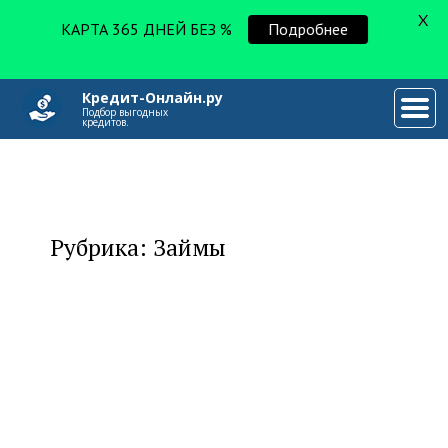
X
КАРТА 365 ДНЕЙ БЕЗ %
Подробнее
Кредит-Онлайн.ру
###
Подбор выгодных
кредитов.
Рубрика: Займы