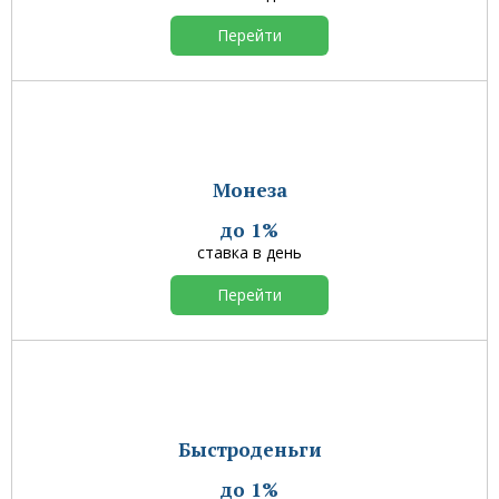
Перейти
Монеза
до 1%
ставка в день
Перейти
Быстроденьги
до 1%