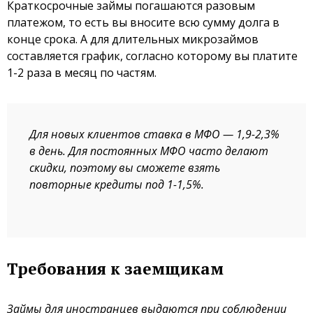
Краткосрочные займы погашаются разовым
платежом, то есть вы вносите всю сумму долга в
конце срока. А для длительных микрозаймов
составляется график, согласно которому вы платите
1-2 раза в месяц по частям.
Для новых клиентов ставка в МФО — 1,9-2,3%
в день. Для постоянных МФО часто делают
скидки, поэтому вы сможете взять
повторные кредиты под 1-1,5%.
Требования к заемщикам
Займы для иностранцев выдаются при соблюдении