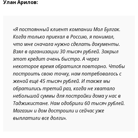
Улан Арилов:
«Я постоянный клиент компании Мол Булгак.
Когда только приехал в Россию, я понимал,
что мне сначала нужно сделать документы.
Взял в организации 30 тысяч рублей. Закрыл
этот кредит очень быстро. А через
некоторое время обратился повторно. Чтобы
построить свою точку, нам потребовалось с
женой ещё 45 тысяч рублей. И также мы
обратились третий раз, когда не хватало
небольшой суммы для постройки дома у нас в
Таджикистане. Нам одобрили 60 тысяч рублей.
Магазин и дом достроили и сейчас уже
выплатили все долги».