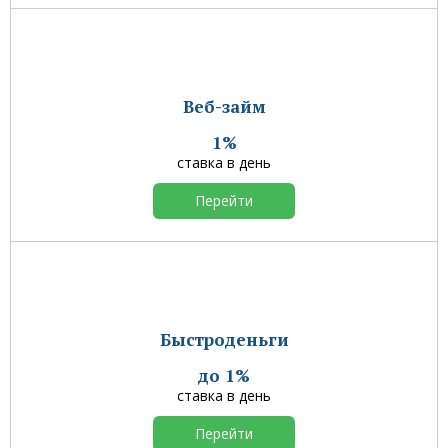
Веб-займ
1%
ставка в день
Перейти
Быстроденьги
до 1%
ставка в день
Перейти