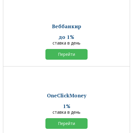
Веббанкир
до 1%
ставка в день
Перейти
OneClickMoney
1%
ставка в день
Перейти