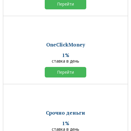
Перейти
OneClickMoney
1%
ставка в день
Перейти
Срочно деньги
1%
ставка в день