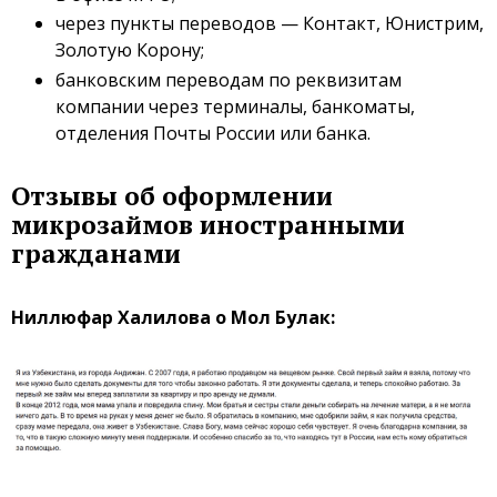
через пункты переводов — Контакт, Юнистрим,
Золотую Корону;
банковским переводам по реквизитам
компании через терминалы, банкоматы,
отделения Почты России или банка.
Отзывы об оформлении
микрозаймов иностранными
гражданами
Ниллюфар Халилова о Мол Булак: