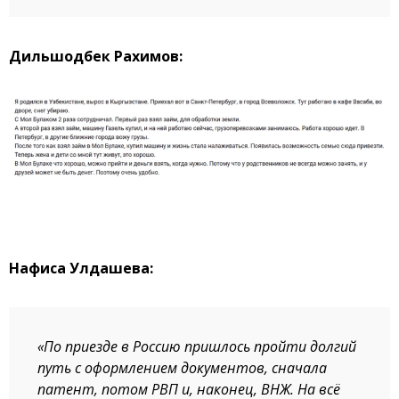
Дильшодбек Рахимов:
Нафиса Улдашева:
«По приезде в Россию пришлось пройти долгий
путь с оформлением документов, сначала
патент, потом РВП и, наконец, ВНЖ. На всё