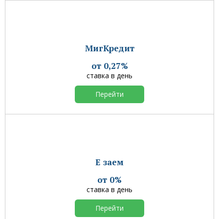
МигКредит
от 0,27%
ставка в день
Перейти
Е заем
от 0%
ставка в день
Перейти