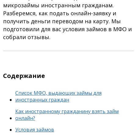
микрозаймы иностранным гражданам.
Разберемся, как подать онлайн-заявку и
получить деньги переводом на карту. Мы
подготовили для вас условия займов в МФО и
собрали отзывы.
Содержание
Список МФО, выдающих займы для
иностранных граждан
Как иностранному гражданину взять займ
онлайн?
Условия займов