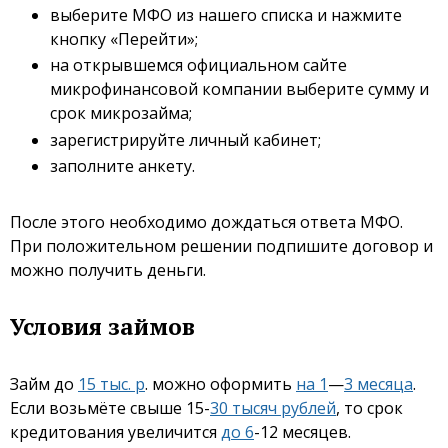
выберите МФО из нашего списка и нажмите
кнопку «Перейти»;
на открывшемся официальном сайте
микрофинансовой компании выберите сумму и
срок микрозайма;
зарегистрируйте личный кабинет;
заполните анкету.
После этого необходимо дождаться ответа МФО.
При положительном решении подпишите договор и
можно получить деньги.
Условия займов
Займ до
15 тыс. р
. можно оформить
на 1
—
3 месяца
.
Если возьмёте свыше 15-
30 тысяч рублей
, то срок
кредитования увеличится
до 6
-12 месяцев.