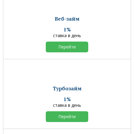
Веб-займ
1%
ставка в день
Перейти
Турбозайм
1%
ставка в день
Перейти