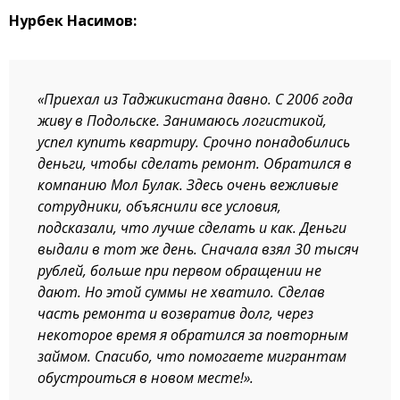
Нурбек Насимов:
«Приехал из Таджикистана давно. С 2006 года
живу в Подольске. Занимаюсь логистикой,
успел купить квартиру. Срочно понадобились
деньги, чтобы сделать ремонт. Обратился в
компанию Мол Булак. Здесь очень вежливые
сотрудники, объяснили все условия,
подсказали, что лучше сделать и как. Деньги
выдали в тот же день. Сначала взял 30 тысяч
рублей, больше при первом обращении не
дают. Но этой суммы не хватило. Сделав
часть ремонта и возвратив долг, через
некоторое время я обратился за повторным
займом. Спасибо, что помогаете мигрантам
обустроиться в новом месте!».