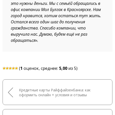
это нужны деньги. Мы с семьёй обращались в
офис компании Мол Булгак в Красноярске. Нам
город нравится, хотим остаться тут жить.
Остался всего один шаг до получения
гражданства. Спасибо компании, что
выручила нас. Думаю, будем ещё не раз
обращаться».
(
1
оценок, среднее:
5,00
из 5)
Кредитные карты Райффайзенбанка: как
оформить онлайн + условия и отзывы