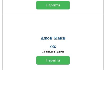
Перейти
Джой Мани
0%
ставка в день
Перейти