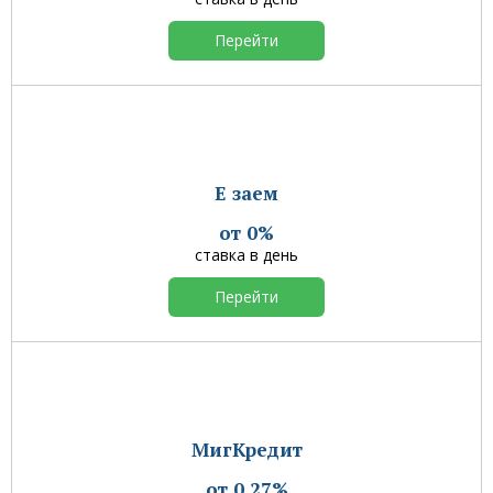
Перейти
Е заем
от 0%
ставка в день
Перейти
МигКредит
от 0,27%