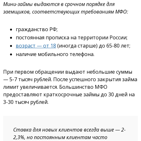
Мини-займы выдаются в срочном порядке для
заемщиков, соответствующих требованиям МФО:
гражданство РФ;
постоянная прописка на территории России;
возраст — от 18
(иногда старше) до 65-80 лет;
наличие мобильного телефона.
При первом обращении выдают небольшие суммы
— 5-7 тысяч рублей. После успешного закрытия займа
лимит увеличивается. Большинство МФО
предоставляют краткосрочные займы до 30 дней на
3-30 тысяч рублей.
Ставка для новых клиентов всегда выше — 2-
2,3%, но постоянным клиентам часто