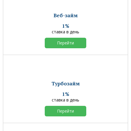
Веб-займ
1%
ставка в день
Перейти
Турбозайм
1%
ставка в день
Перейти