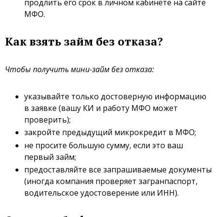
продлить его срок в личном кабинете на сайте
МФО.
Как взять займ без отказа?
Чтобы получить мини-займ без отказа:
указывайте только достоверную информацию
в заявке (вашу КИ и работу МФО может
проверить);
закройте предыдущий микрокредит в МФО;
не просите большую сумму, если это ваш
первый займ;
предоставляйте все запрашиваемые документы
(иногда компания проверяет загранпаспорт,
водительское удостоверение или ИНН).