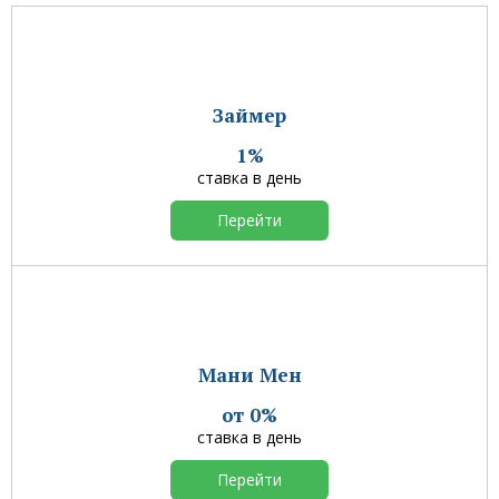
Займер
1%
ставка в день
Перейти
Мани Мен
от 0%
ставка в день
Перейти