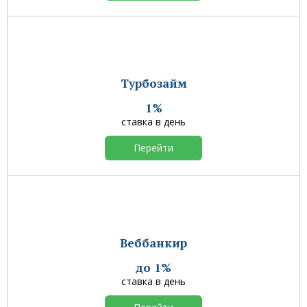
Турбозайм
1%
ставка в день
Перейти
Веббанкир
до 1%
ставка в день