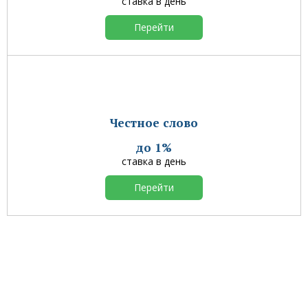
ставка в день
Перейти
Честное слово
до 1%
ставка в день
Перейти