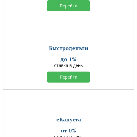
Перейти
Быстроденьги
до 1%
ставка в день
Перейти
еКапуста
от 0%
ставка в день