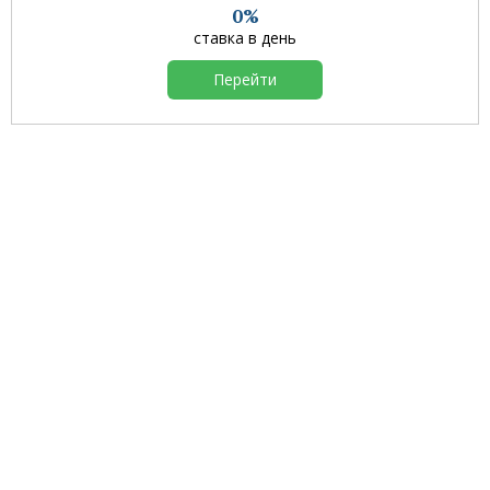
0%
ставка в день
Перейти