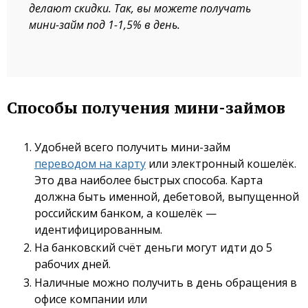
делают скидки. Так, вы можете получать
мини-займ под 1-1,5% в день.
Способы получения мини-займов
Удобней всего получить мини-займ
переводом на карту
или электронный кошелёк.
Это два наиболее быстрых способа. Карта
должна быть именной, дебетовой, выпущенной
российским банком, а кошелёк —
идентифицированным.
На банковский счёт деньги могут идти до 5
рабочих дней.
Наличные можно получить в день обращения в
офисе компании или