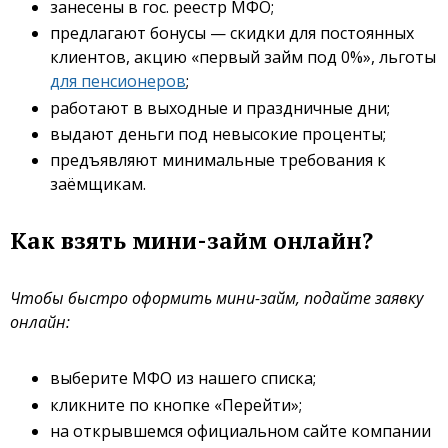
занесены в гос. реестр МФО;
предлагают бонусы — скидки для постоянных
клиентов, акцию «первый займ под 0%», льготы
для пенсионеров
;
работают в выходные и праздничные дни;
выдают деньги под невысокие проценты;
предъявляют минимальные требования к
заёмщикам.
Как взять мини-займ онлайн?
Чтобы быстро оформить мини-займ, подайте заявку
онлайн:
выберите МФО из нашего списка;
кликните по кнопке «Перейти»;
на открывшемся официальном сайте компании