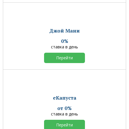
Джой Мани
0%
ставка в день
Перейти
еКапуста
от 0%
ставка в день
Перейти