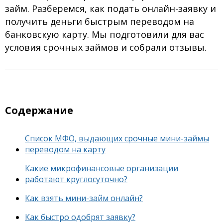
займ. Разберемся, как подать онлайн-заявку и
получить деньги быстрым переводом на
банковскую карту. Мы подготовили для вас
условия срочных займов и собрали отзывы.
Содержание
Список МФО, выдающих срочные мини-займы
переводом на карту
Какие микрофинансовые организации
работают круглосуточно?
Как взять мини-займ онлайн?
Как быстро одобрят заявку?