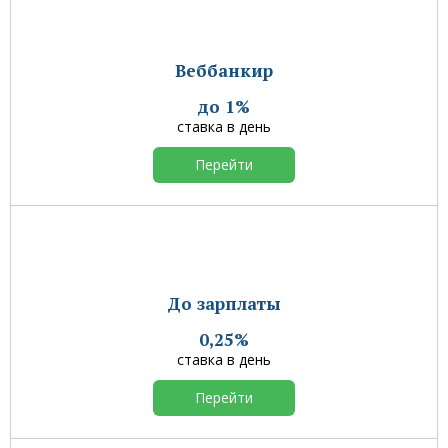
Веббанкир
до 1%
ставка в день
Перейти
До зарплаты
0,25%
ставка в день
Перейти