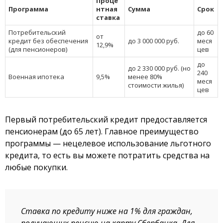
Проце
Программа
нтная
Сумма
Срок
ставка
Потребительский
до 60
от
кредит без обеспечения
до 3 000 000 руб.
меся
12,9%
(для пенсионеров)
цев
до
до 2 330 000 руб. (но
240
Военная ипотека
9,5%
менее 80%
меся
стоимости жилья)
цев
Первый потребительский кредит предоставляется
пенсионерам (до 65 лет). Главное преимущество
программы — нецелевое использование льготного
кредита, то есть вы можете потратить средства на
любые покупки.
Ставка по кредиту ниже на 1% для граждан,
получающих пенсию на карту Сбербанка. Для