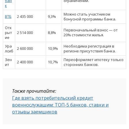
бан
ограничений.
к
Можно стать участником
ВТБ
2 435 000
9,3%
бонусной программы банка.
Отк
Первоначальный взнос — от
рыт
2 514 000
8,8%
20% стоимости жилья.
ие
Ура
Необходима регистрация в
2 600 000
10,9%
лсиб
регионе присутствия банка.
Зен
Переоформляет ипотеку только
2 400 000
10,7%
ит
сторонних банков.
Также прочитайте:
Где взять потребительский кредит
военнослужащим: ТОП-5 банков, ставки и
отзывы заемщиков