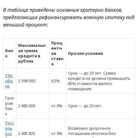
В таблице приведены основные критерии банков,
предлагающих рефинансировать военную ипотеку под
меньший процент:
Проц
Максимальн
ентн
Бан
ая сумма
ая
Прочие условия
к
кредита в
ставк
рублях
а
Срок — до 20 лет. Сумма
Сбе
кредита не должна превышать
рба
2 398 000
9,5%
85% стоимости жилого
нк
помещения.
Газп
ром
2 486 000
от 9%
Срок — до 20 лет.
бан
к
Росс
ель
Возможно досрочное
хоз
2 485 825
от 9%
погашение ипотеки без