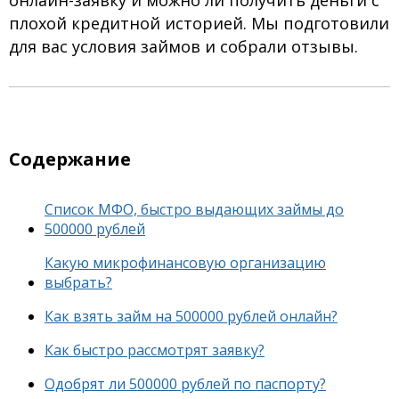
онлайн-заявку и можно ли получить деньги с
плохой кредитной историей. Мы подготовили
для вас условия займов и собрали отзывы.
Содержание
Список МФО, быстро выдающих займы до
500000 рублей
Какую микрофинансовую организацию
выбрать?
Как взять займ на 500000 рублей онлайн?
Как быстро рассмотрят заявку?
Одобрят ли 500000 рублей по паспорту?