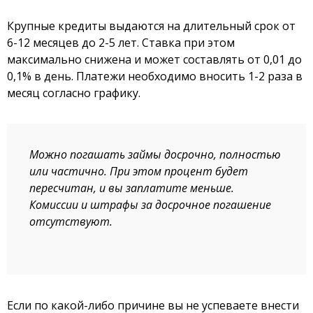
Крупные кредиты выдаются на длительный срок от
6-12 месяцев до 2-5 лет. Ставка при этом
максимально снижена и может составлять от 0,01 до
0,1% в день. Платежи необходимо вносить 1-2 раза в
месяц согласно графику.
Можно погашать займы досрочно, полностью
или частично. При этом процент будет
пересчитан, и вы заплатите меньше.
Комиссии и штрафы за досрочное погашение
отсутствуют.
Если по какой-либо причине вы не успеваете внести