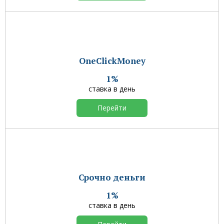
OneClickMoney
1%
ставка в день
Перейти
Срочно деньги
1%
ставка в день