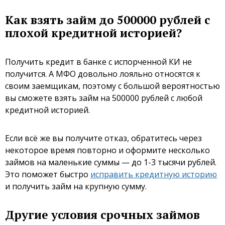
Как взять займ до 500000 рублей с
плохой кредитной историей?
Получить кредит в банке с испорченной КИ не
получится. А МФО довольно лояльно относятся к
своим заемщикам, поэтому с большой вероятностью
вы сможете взять займ на 500000 рублей с любой
кредитной историей.
Если всё же вы получите отказ, обратитесь через
некоторое время повторно и оформите несколько
займов на маленькие суммы — до 1-3 тысячи рублей.
Это поможет быстро
исправить кредитную историю
и получить займ на крупную сумму.
Другие условия срочных займов