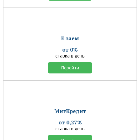
Е заем
от 0%
ставка в день
Перейти
МигКредит
от 0,27%
ставка в день