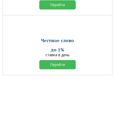
Перейти
Честное слово
до 1%
ставка в день
Перейти