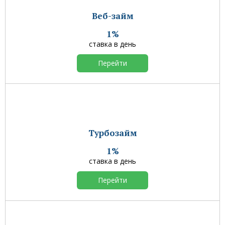
Веб-займ
1%
ставка в день
Перейти
Турбозайм
1%
ставка в день
Перейти