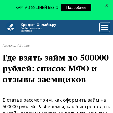
X
КАРТА 365 ДНЕЙ БЕЗ %
Подробнее
Кредит-Онлайн.ру
###
Подбор выгодных
кредитов.
Главная
/
Займы
Где взять займ до 500000
рублей: список МФО и
отзывы заемщиков
В статье рассмотрим, как оформить займ на
500000 рублей. Разберемся, как быстро подать