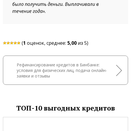
было получить деньги. Выплачивали в
течение года».
(
1
оценок, среднее:
5,00
из 5)
Рефинансирование кредитов в Бинбанке:
условия для физических лиц, подача онлайн-
заявки и отзывы
ТОП-10 выгодных кредитов