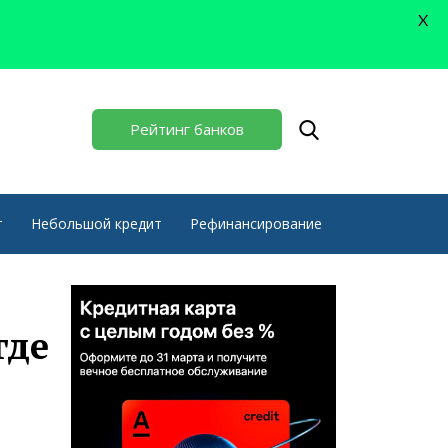
X
Рейтинг банков
т
Небольшой кредит
Рефинансирование
где