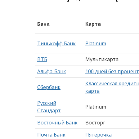
Банк
Карта
Тинькофф Банк
Platinum
ВТБ
Мультикарта
Альфа-Банк
100 дней без процен
Классическая кредит
Сбербанк
карта
Русский
Platinum
Стандарт
Восточный Банк
Восторг
Почта Банк
Пятерочка