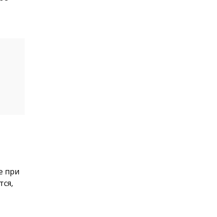
е при
тся,