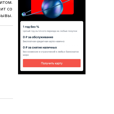
итом.
ит со
зывы.