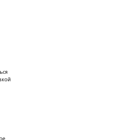
ься
авкой
кое