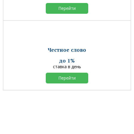
Перейти
Честное слово
до 1%
ставка в день
Перейти