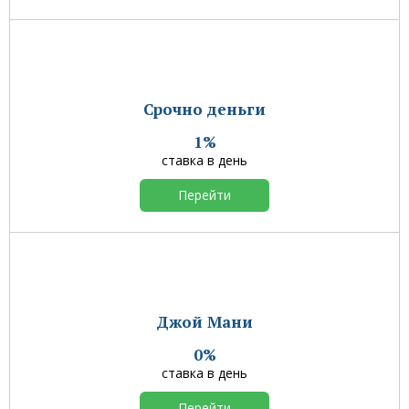
Срочно деньги
1%
ставка в день
Перейти
Джой Мани
0%
ставка в день
Перейти