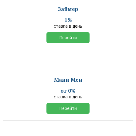
Займер
1%
ставка в день
Перейти
Мани Мен
от 0%
ставка в день
Перейти