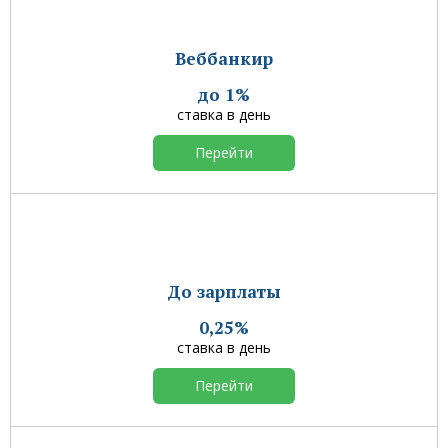
Веббанкир
до 1%
ставка в день
Перейти
До зарплаты
0,25%
ставка в день
Перейти