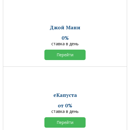
Джой Мани
0%
ставка в день
Перейти
еКапуста
от 0%
ставка в день
Перейти