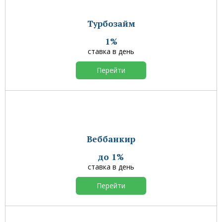
Турбозайм
1%
ставка в день
Перейти
Веббанкир
до 1%
ставка в день
Перейти