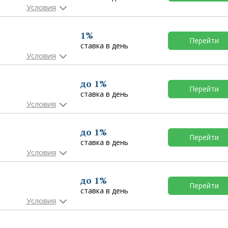
1%
Перейти
ставка в день
до 1%
Перейти
ставка в день
до 1%
Перейти
ставка в день
до 1%
Перейти
ставка в день