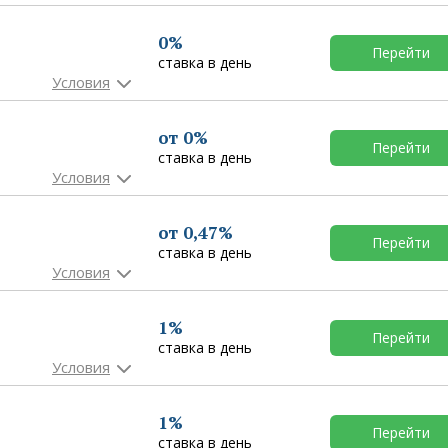
0%
Перейти
ставка в день
от 0%
Перейти
ставка в день
от 0,47%
Перейти
ставка в день
1%
Перейти
ставка в день
1%
Перейти
ставка в день