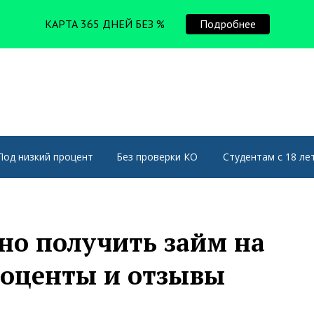
КАРТА 365 ДНЕЙ БЕЗ %
Подробнее
Под низкий процент
Без проверки КО
Студентам с 18 ле
о получить займ на
проценты и отзывы