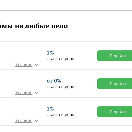
ймы на любые цели
1%
Перейти
ставка в день
от 0%
Перейти
ставка в день
1%
Перейти
ставка в день