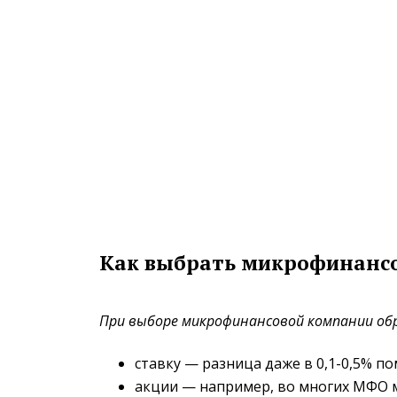
Как выбрать микрофинанс
При выборе микрофинансовой компании об
ставку — разница даже в 0,1-0,5% п
акции — например, во многих МФО 