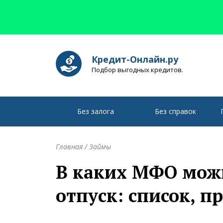
Кредит-Онлайн.ру
Подбор выгодных кредитов.
Без залога
Без справок
Главная
/
Займы
В каких МФО можн
отпуск: список, 