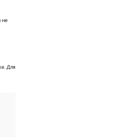
 не
е. Для