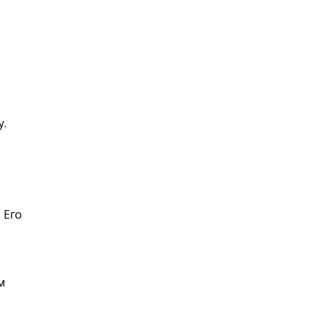
у.
 Его
м