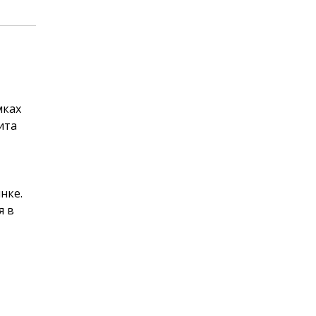
мках
ита
нке.
я в