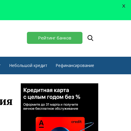
X
Рейтинг банков
т
Небольшой кредит
Рефинансирование
вия