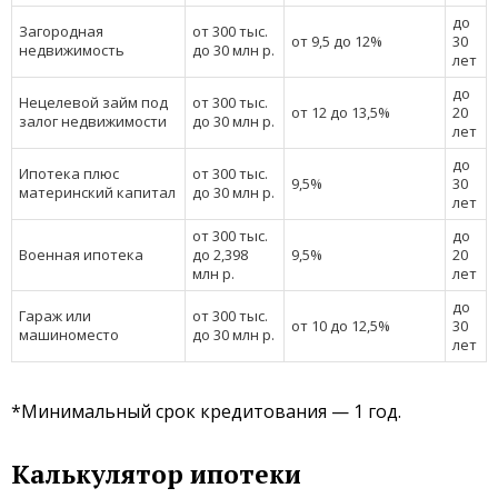
до
Загородная
от 300 тыс.
от 9,5 до 12%
30
недвижимость
до 30 млн р.
лет
до
Нецелевой займ под
от 300 тыс.
от 12 до 13,5%
20
залог недвижимости
до 30 млн р.
лет
до
Ипотека плюс
от 300 тыс.
9,5%
30
материнский капитал
до 30 млн р.
лет
от 300 тыс.
до
Военная ипотека
до 2,398
9,5%
20
млн р.
лет
до
Гараж или
от 300 тыс.
от 10 до 12,5%
30
машиноместо
до 30 млн р.
лет
*Минимальный срок кредитования — 1 год.
Калькулятор ипотеки