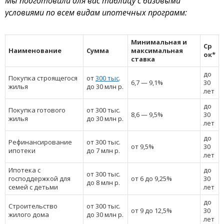
Мы подготовили для вас таблицу с базовыми
условиями по всем видам ипотечных программ:
Минимальная и
Ср
Наименование
Сумма
максимальная
ок*
ставка
до
Покупка строящегося
от
300 тыс
.
6,7 — 9,1%
30
жилья
до 30 млн р.
лет
до
Покупка готового
от 300 тыс.
8,6 — 9,5%
30
жилья
до 30 млн р.
лет
до
Рефинансирование
от 300 тыс.
от 9,5%
30
ипотеки
до 7 млн р.
лет
Ипотека с
до
от 300 тыс.
господдержкой для
от 6 до 9,25%
30
до 8 млн р.
семей с детьми
лет
до
Строительство
от 300 тыс.
от 9 до 12,5%
30
жилого дома
до 30 млн р.
лет