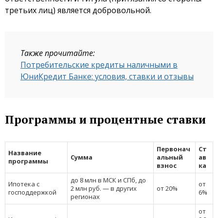
третьих лиц) является добровольной.
Также прочитайте:
Потребительские кредиты наличными в
ЮниКредит Банке: условия, ставки и отзывы
Программы и процентные ставки
Первонач
Ст
Название
Сумма
альный
ав
программы
взнос
ка
до 8 млн в МСК и СПб, до
Ипотека с
от
2 млн руб. — в других
от 20%
господдержкой
6%
регионах
от