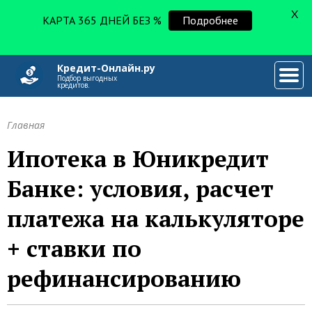
X
КАРТА 365 ДНЕЙ БЕЗ %
Подробнее
Кредит-Онлайн.ру
###
Подбор выгодных
кредитов.
Главная
Ипотека в Юникредит
Банке: условия, расчет
платежа на калькуляторе
+ ставки по
рефинансированию