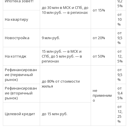
Ипотека зовет!
9,2
5%
до 30 млн в МСК и СПб, до
от 15%
10 млн руб. — в регионах
от
На квартиру
10
%
от
Новостройка
9 млн руб.
от 20%
9,5
%
15 млн руб. — в МСК и
от
На коттедж
СПб, до 5 млн руб. — в
от 50%
12,
регионах
5%
Рефинансирован
от
ие (первичный
9,5
рынок)
%
до 80% от стоимости
жилья
Рефинансирован
от
не
ие (вторичный
9,4
применим
рынок)
5%
о
от
12,
Целевой кредит
до 15 млн руб.
25
%