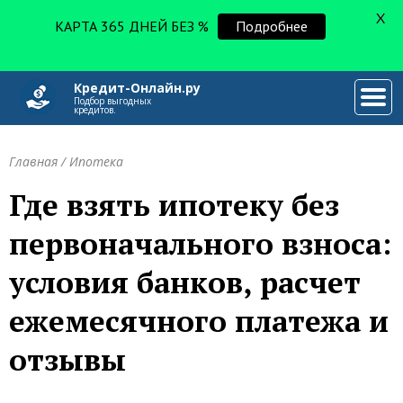
X
КАРТА 365 ДНЕЙ БЕЗ %
Подробнее
Кредит-Онлайн.ру
###
Подбор выгодных
кредитов.
Главная
/
Ипотека
Где взять ипотеку без
первоначального взноса:
условия банков, расчет
ежемесячного платежа и
отзывы