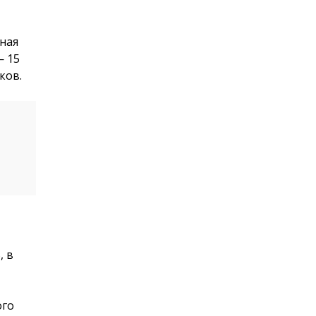
ная
 15
ков.
, в
ого