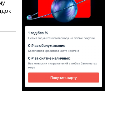
му
ядок