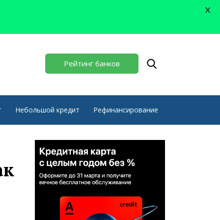
X
Рейтинг банков
т
Небольшой кредит
Рефинансирование
ак