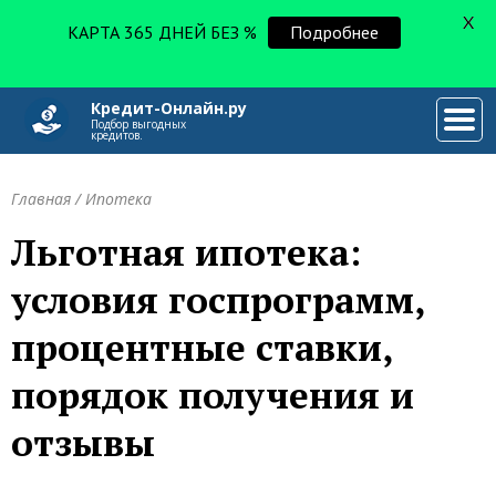
X
КАРТА 365 ДНЕЙ БЕЗ %
Подробнее
Кредит-Онлайн.ру
###
Подбор выгодных
кредитов.
Главная
/
Ипотека
Льготная ипотека:
условия госпрограмм,
процентные ставки,
порядок получения и
отзывы